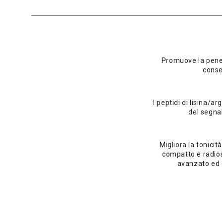
Promuove la penet
conse
I peptidi di lisina/a
del segna
Migliora la tonici
compatto e radioso
avanzato ed e