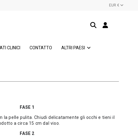
EUR €
ATI CLINICI
CONTATTO
ALTRI PAESI
FASE 1
on la pelle pulita. Chiudi delicatamente gli occhi e tieni il
odotto a circa 15 cm dal viso.
FASE 2