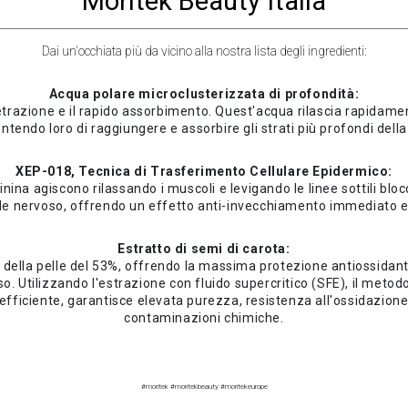
Moritek Beauty Italia
Dai un'occhiata più da vicino alla nostra lista degli ingredienti:
Acqua polare microclusterizzata di profondità:
razione e il rapido assorbimento. Quest'acqua rilascia rapidamente 
ntendo loro di raggiungere e assorbire gli strati più profondi della 
XEP-018, Tecnica di Trasferimento Cellulare Epidermico:
rginina agiscono rilassando i muscoli e levigando le linee sottili b
le nervoso, offrendo un effetto anti-invecchiamento immediato e
Estratto di semi di carota:
tà della pelle del 53%, offrendo la massima protezione antiossidan
. Utilizzando l'estrazione con fluido supercritico (SFE), il metod
fficiente, garantisce elevata purezza, resistenza all'ossidazion
contaminazioni chimiche.
#moritek #moritekbeauty #moritekeurope