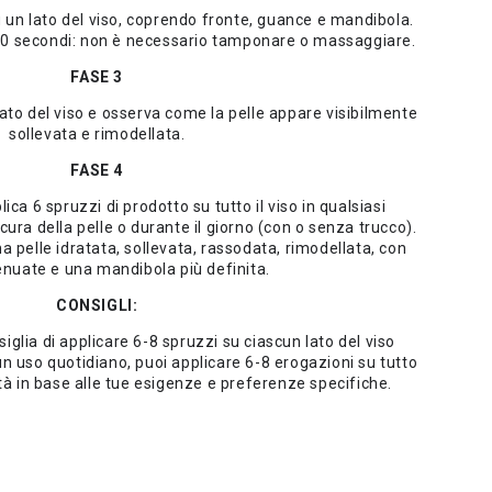
u un lato del viso, coprendo fronte, guance e mandibola.
r 30 secondi: non è necessario tamponare o massaggiare.
FASE 3
 lato del viso e osserva come la pelle appare visibilmente
sollevata e rimodellata.
FASE 4
lica 6 spruzzi di prodotto su tutto il viso in qualsiasi
ura della pelle o durante il giorno (con o senza trucco).
a pelle idratata, sollevata, rassodata, rimodellata, con
enuate e una mandibola più definita.
CONSIGLI:
nsiglia di applicare 6-8 spruzzi su ciascun lato del viso
 un uso quotidiano, puoi applicare 6-8 erogazioni su tutto
ità in base alle tue esigenze e preferenze specifiche.